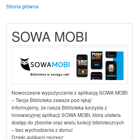
Breadcrumbs
You
Strona główna
are
here:
SOWA MOBI
Nowoczesne wypożyczanie z aplikacją SOWA MOBI
– Twoja Biblioteka zawsze pod ręką!
Informujemy, że nasza Biblioteka korzysta z
innowacyjnej aplikacji SOWA MOBI, która ułatwia
dostęp do zbiorów oraz wielu funkcji bibliotecznych
– bez wychodzenia z domu!
Dzięki aplikacji możesz: