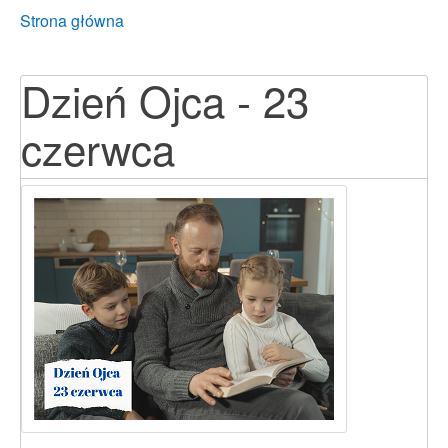
Breadcrumbs
You
Strona główna
are
here:
Dzień Ojca - 23
czerwca