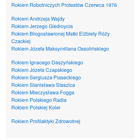
Rokiem Robotniczych Protestów Czerwca 1976
Rokiem Andrzeja Wajdy
Rokiem Jerzego Giedroycia
Rokiem Błogosławionej Matki Elżbiety Róży
Czackiej
Rokiem Józefa Maksymiliana Ossolińskiego
Rokiem Ignacego Daszyńskiego
Rokiem Józefa Czapskiego
Rokiem Sergiusza Piaseckiego
Rokiem Stanisława Staszica
Rokiem Mieczysława Fogga
Rokiem Polskiego Radia
Rokiem Polskiej Kolei
Rokiem Profilaktyki Zdrowotnej