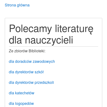
Breadcrumbs
You
Strona główna
are
here:
Polecamy literaturę
dla nauczycieli
Ze zbiorów Biblioteki:
dla doradców zawodowych
dla dyrektorów szkół
dla dyrektorów przedszkoli
dla katechetów
dla logopedów