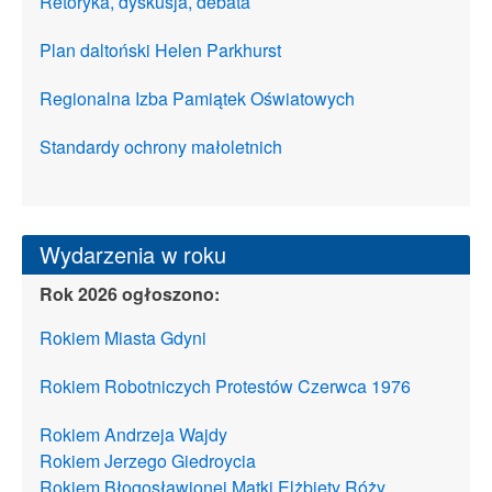
Retoryka, dyskusja, debata
Plan daltoński Helen Parkhurst
Regionalna Izba Pamiątek Oświatowych
Standardy ochrony małoletnich
Wydarzenia w roku
Rok 2026 ogłoszono:
Rokiem Miasta Gdyni
Rokiem Robotniczych Protestów Czerwca 1976
Rokiem Andrzeja Wajdy
Rokiem Jerzego Giedroycia
Rokiem Błogosławionej Matki Elżbiety Róży