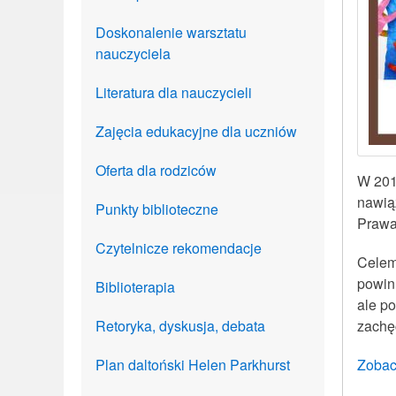
Doskonalenie warsztatu
nauczyciela
Literatura dla nauczycieli
Zajęcia edukacyjne dla uczniów
Oferta dla rodziców
W 201
nawią
Punkty biblioteczne
Prawa
Czytelnicze rekomendacje
Celem
powinn
Biblioterapia
ale po
Retoryka, dyskusja, debata
zachę
Plan daltoński Helen Parkhurst
Zobac