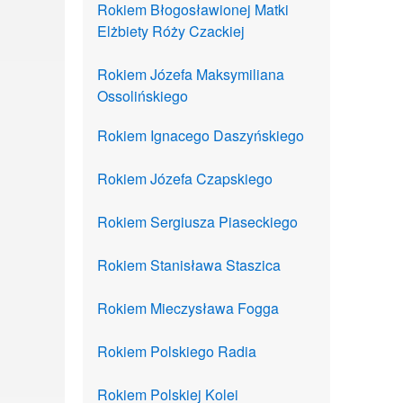
Rokiem Błogosławionej Matki
Elżbiety Róży Czackiej
Rokiem Józefa Maksymiliana
Ossolińskiego
Rokiem Ignacego Daszyńskiego
Rokiem Józefa Czapskiego
Rokiem Sergiusza Piaseckiego
Rokiem Stanisława Staszica
Rokiem Mieczysława Fogga
Rokiem Polskiego Radia
Rokiem Polskiej Kolei