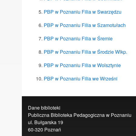
PBP w Poznaniu Filia w Swarzędzu
PBP w Poznaniu Filia w Szamotułach
PBP w Poznaniu Filia w Śremie
PBP w Poznaniu Filia w Środzie Wlkp.
PBP w Poznaniu Filia w Wolsztynie
PBP w Poznaniu Filia we Wrześni
Dane biblioteki
Publiczna Biblioteka Pedagogiczna w Poznani
ul. Bułgarska 19
60-320 Poznań