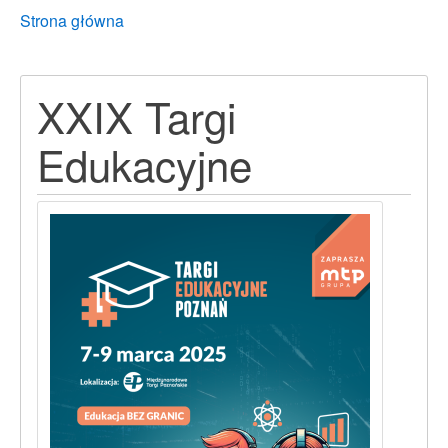
Breadcrumbs
You
Strona główna
are
here:
XXIX Targi
Edukacyjne